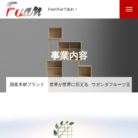
FunのFanであれ！
事業内容
国産木材ブランド
世界が世界に伝える
ウガンダフルーツ王
「 都旅 」
メッセージ
計画