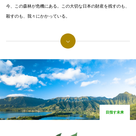
今、この森林が危機にある。この大切な日本の財産を残すのも、
ホーム
殺すのも、我々にかかっている。
会社概要
事業内容
続きを読む
お問合せ
ホーム
会社概要
事業内容
お問合せ
目指す未来