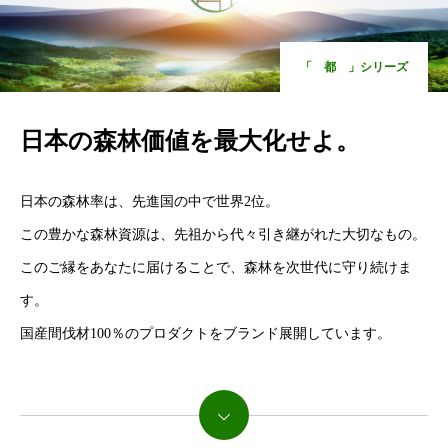
「 都 」シリーズ
日本の森林価値を最大化せよ。
日本の森林率は、先進国の中で世界2位。
この豊かな森林資源は、先祖から代々引き継がれた大切なもの。
このご縁をあなたに届けることで、森林を次世代に守り続けま
す。
国産間伐材100％のプロダクトをブランド展開しています。
続きを読む